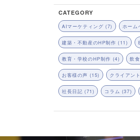
CATEGORY
AIマーケティング (7)
ホームペ
建築・不動産のHP制作 (11)
教育・学校のHP制作 (4)
飲食
お客様の声 (15)
クライアント
社長日記 (71)
コラム (37)