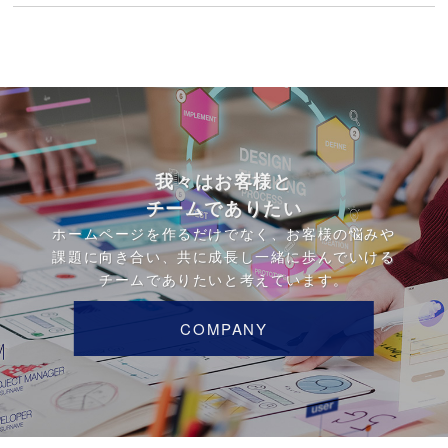
我々はお客様と
チームでありたい
ホームページを作るだけでなく、お客様の悩みや
課題に向き合い、共に成長し一緒に歩んでいける
チームでありたいと考えています。
COMPANY