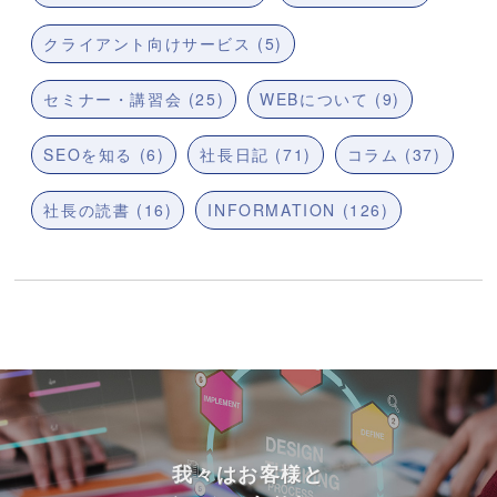
クライアント向けサービス (5)
セミナー・講習会 (25)
WEBについて (9)
SEOを知る (6)
社長日記 (71)
コラム (37)
社長の読書 (16)
INFORMATION (126)
我々はお客様と