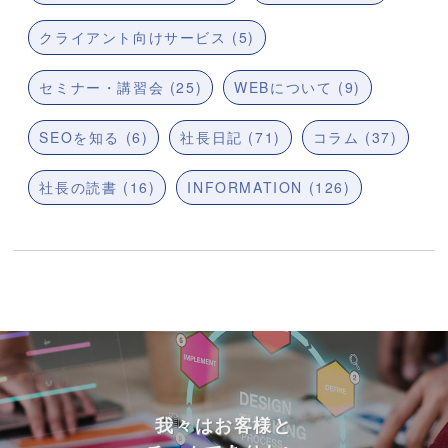
クライアント向けサービス (5)
セミナー・講習会 (25)
WEBについて (9)
SEOを知る (6)
社長日記 (71)
コラム (37)
社長の読書 (16)
INFORMATION (126)
我々はお客様と