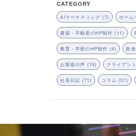
CATEGORY
AIマーケティング (7)
ホームペ
建築・不動産のHP制作 (11)
教育・学校のHP制作 (4)
飲食
お客様の声 (15)
クライアント
社長日記 (71)
コラム (37)