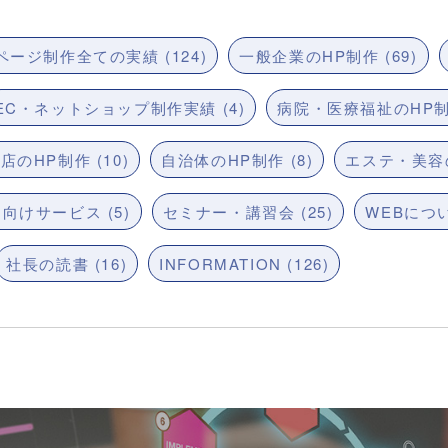
ージ制作全ての実績 (124)
一般企業のHP制作 (69)
EC・ネットショップ制作実績 (4)
病院・医療福祉のHP制作
店のHP制作 (10)
自治体のHP制作 (8)
エステ・美容の
向けサービス (5)
セミナー・講習会 (25)
WEBについ
社長の読書 (16)
INFORMATION (126)