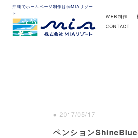
沖縄でホームページ制作は㈱MIAリゾー
ト
WEB制作
CONTACT
● 2017/05/17
ペンションShineBl