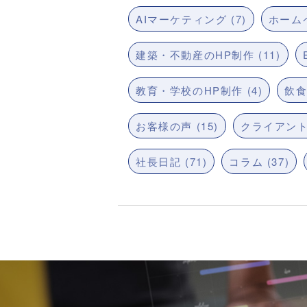
AIマーケティング (7)
ホームペ
建築・不動産のHP制作 (11)
教育・学校のHP制作 (4)
飲食
お客様の声 (15)
クライアント
社長日記 (71)
コラム (37)