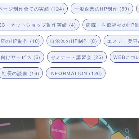
ージ制作全ての実績 (124)
一般企業のHP制作 (69)
EC・ネットショップ制作実績 (4)
病院・医療福祉のHP制作
店のHP制作 (10)
自治体のHP制作 (8)
エステ・美容の
向けサービス (5)
セミナー・講習会 (25)
WEBについ
社長の読書 (16)
INFORMATION (126)