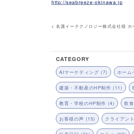
http://seabreeze-okinawa.jp
<
名護イーテクノロジー株式会社様 ホ
CATEGORY
AIマーケティング (7)
ホームペ
建築・不動産のHP制作 (11)
教育・学校のHP制作 (4)
飲食
お客様の声 (15)
クライアント