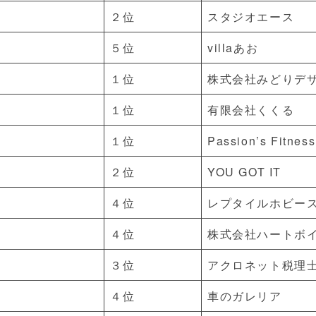
２位
スタジオエース
５位
villaあお
１位
株式会社みどりデ
１位
有限会社くくる
１位
Passion’s Fitness
２位
YOU GOT IT
４位
レプタイルホビー
４位
株式会社ハートボ
３位
アクロネット税理
４位
車のガレリア