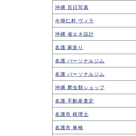
沖縄 百日写真
今帰仁村 ヴィラ
沖縄 省エネ設計
名護 家造り
名護 パーソナルジム
名護 パーソナルジム
沖縄 爬虫類ショップ
名護 不動産査定
名護市 税理士
名護市 車検