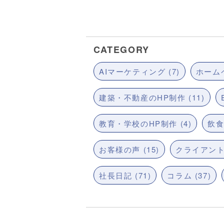
CATEGORY
AIマーケティング (7)
ホームペ
建築・不動産のHP制作 (11)
教育・学校のHP制作 (4)
飲食
お客様の声 (15)
クライアント
社長日記 (71)
コラム (37)