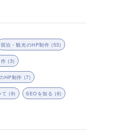
宿泊・観光のHP制作 (53)
 (3)
HP制作 (7)
て (9)
SEOを知る (6)